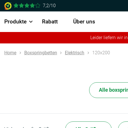
7,2/10
Produkte
Rabatt
Über uns
Leider liefern wir
Home
Boxspringbetten
Elektrisch
120x200
Alle boxspri