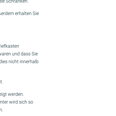
 die Schranken.
ßerdem erhalten Sie
riefkasten
 waren und dass Sie
ies nicht innerhalb
it.
eigt werden.
nter wird sich so
en.