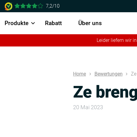
7,2/10
Produkte
Rabatt
Über uns
Leider liefern wir
Home
Bewertungen
Ze
Ze breng
20 Mai 2023