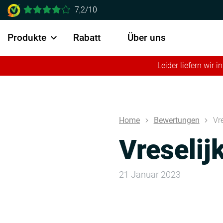
7,2/10
Produkte
Rabatt
Über uns
Leider liefern wir
Home
Bewertungen
Vr
Vreselij
21 Januar 2023