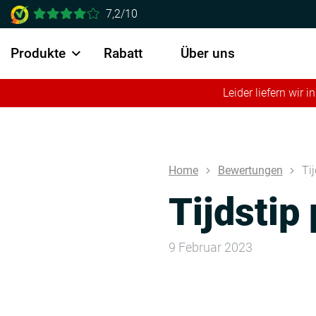
7,2/10
Produkte
Rabatt
Über uns
Leider liefern wir
Home
Bewertungen
Ti
Tijdstip
9 Februar 2023