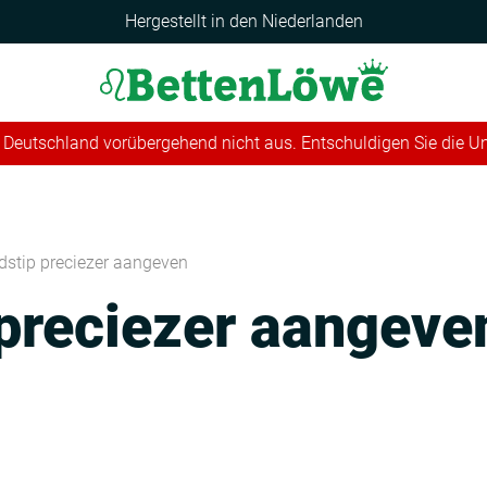
Hergestellt in den Niederlanden
 in Deutschland vorübergehend nicht aus. Entschuldigen Sie die 
jdstip preciezer aangeven
 preciezer aangeve