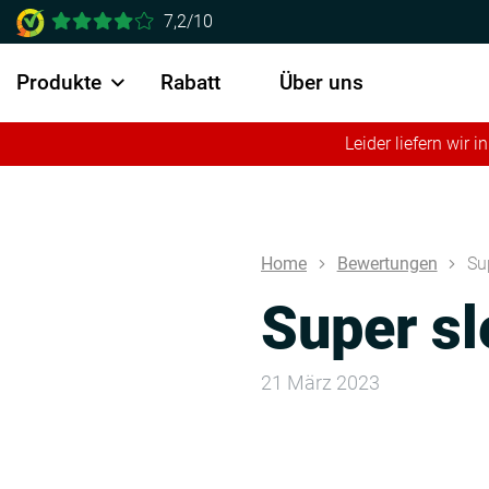
7,2/10
Produkte
Rabatt
Über uns
Leider liefern wir
Home
Bewertungen
Su
Super sl
21 März 2023