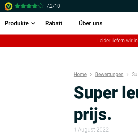
7,2/10
Produkte
Rabatt
Über uns
Leider liefern wir
Home
Bewertungen
Su
Super le
prijs.
1 August 2022