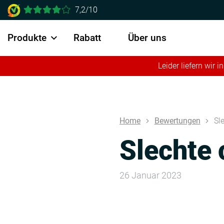
7,2/10
Produkte
Rabatt
Über uns
Leider liefern wir
Home
Bewertungen
Sl
Slechte 
26 Januar 2023