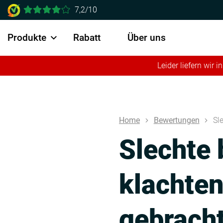
7,2/10
Produkte
Rabatt
Über uns
Leider liefern wir
Home
Bewertungen
Sl
Slechte
klachten
gebrach