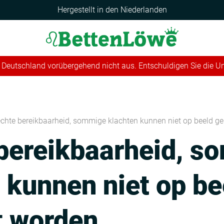
Hergestellt in den Niederlanden
 in Deutschland vorübergehend nicht aus. Entschuldigen Sie die 
echte bereikbaarheid, sommige klachten kunnen niet op beeld g
 bereikbaarheid, 
 kunnen niet op be
t worden