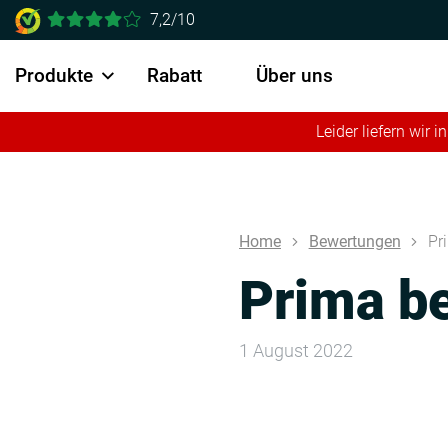
7,2/10
Produkte
Rabatt
Über uns
Leider liefern wir
Home
Bewertungen
Pr
Prima b
1 August 2022