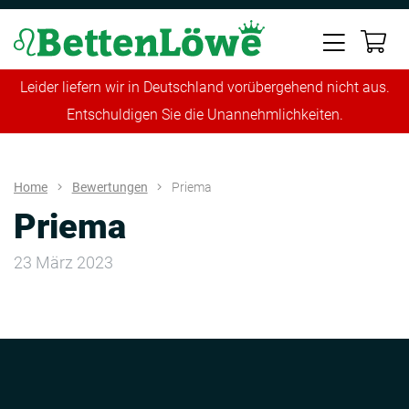
Leider liefern wir in Deutschland vorübergehend nicht aus.
Entschuldigen Sie die Unannehmlichkeiten.
Home
Bewertungen
Priema
Priema
23 März 2023