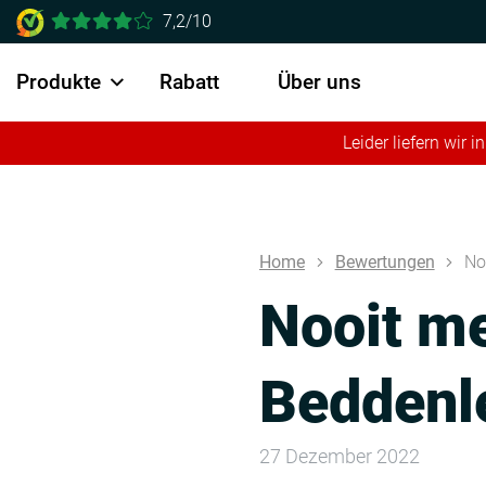
7,2/10
Produkte
Rabatt
Über uns
Leider liefern wir
Home
Bewertungen
No
Nooit me
Beddenl
27 Dezember 2022