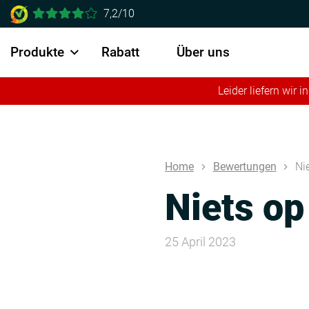
7,2/10
Produkte
Rabatt
Über uns
Leider liefern wir
Home
Bewertungen
Ni
Niets op
25 April 2023