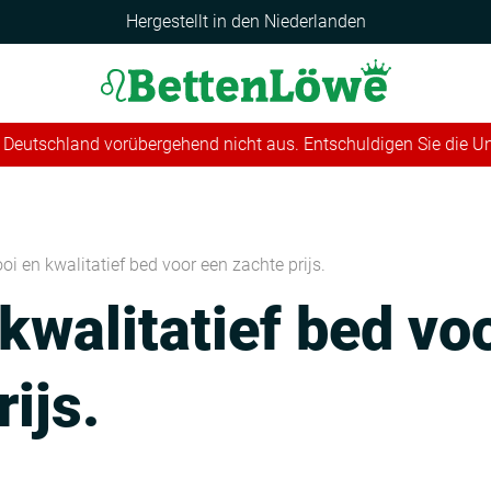
Hergestellt in den Niederlanden
 in Deutschland vorübergehend nicht aus. Entschuldigen Sie die 
oi en kwalitatief bed voor een zachte prijs.
kwalitatief bed vo
ijs.