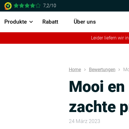
7,2/10
Produkte
Rabatt
Über uns
Leider liefern wir
Home
Bewertungen
Mo
Mooi en 
zachte pr
24 März 2023