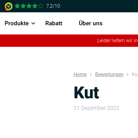
7,2/10
Produkte
Rabatt
Über uns
Leider liefern wir
Home
Bewertungen
Ku
Kut
21 Dezember 2022