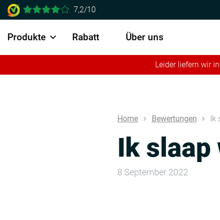
7,2/10
Produkte
Rabatt
Über uns
Leider liefern wir
Home
Bewertungen
Ik
Ik slaap
8 September 2022