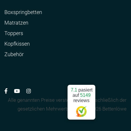
Boxspringbetten
Matratzen
Toppers
Kopfkissen
Zubehör
7.1
pasiert
auf
5149
Alle genannten Preise verstehen sich einschließlich der
reviews
gesetzlichen Mehrwertsteuer. - © 2026 Bettenlöwe