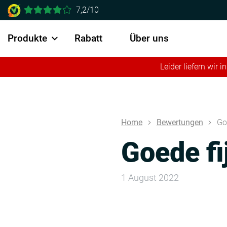
7,2/10
Produkte
Rabatt
Über uns
Leider liefern wir
Home
Bewertungen
Go
Goede fi
1 August 2022