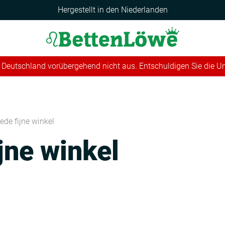
Hergestellt in den Niederlanden
 in Deutschland vorübergehend nicht aus. Entschuldigen Sie die 
ede fijne winkel
jne winkel