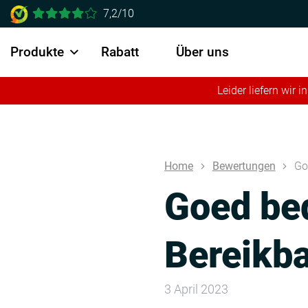
7,2/10
Produkte
Rabatt
Über uns
Leider liefern wir
Home
Bewertungen
Go
Goed bed
Bereikba
3 April 2023