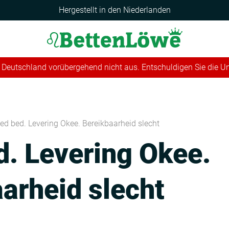
Hergestellt in den Niederlanden
 in Deutschland vorübergehend nicht aus. Entschuldigen Sie die 
ed bed. Levering Okee. Bereikbaarheid slecht
. Levering Okee.
arheid slecht