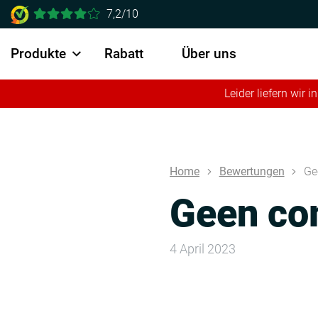
7,2/10
Produkte
Rabatt
Über uns
Leider liefern wir
Home
Bewertungen
Ge
Geen co
4 April 2023