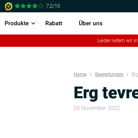
7,2/10
Produkte
Rabatt
Über uns
Leider liefern wir
Home
Bewertungen
Er
Erg tevr
26 November 2022