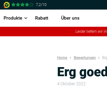
7,2/10
Produkte
Rabatt
Über uns
Leider liefern wir
Home
Bewertungen
Er
Erg goed
4 Oktober 2022