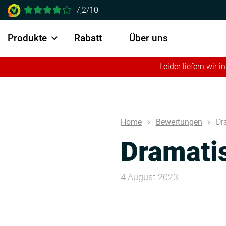
7,2/10
Produkte
Rabatt
Über uns
Leider liefern wir
Home
Bewertungen
Dr
Dramati
4 August 2023