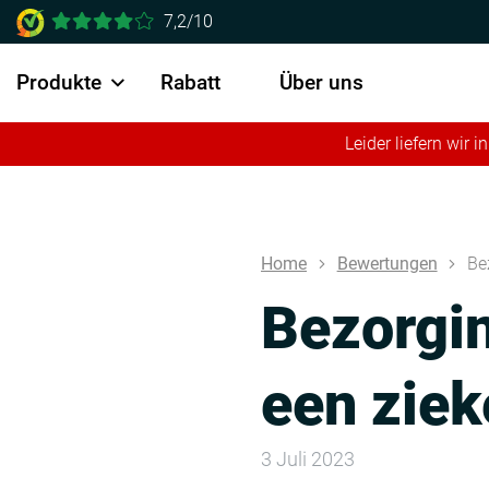
7,2/10
Produkte
Rabatt
Über uns
Leider liefern wir
Home
Bewertungen
Be
Bezorgin
een ziek
3 Juli 2023