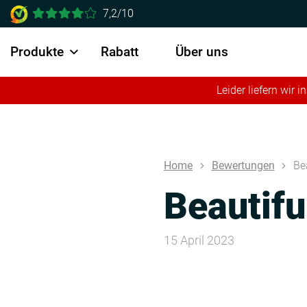
7,2/10
Produkte
Rabatt
Über uns
Leider liefern wir
Home
Bewertungen
Be
Beautifu
15 April 2023