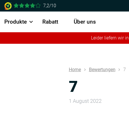
7,2/10
Produkte
Rabatt
Über uns
Leider liefern wir
Home
Bewertungen
7
7
1 August 2022